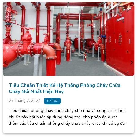
 Chữa
Phân Biệt Các Hệ Thống Điều Hòa Không Kh
Biến Hiện Nay
27 Tháng 7, 2024
TIN TỨC
rình Tiêu
Hệ thống điều hòa không khí cục bộ Hệ thống điều 
 dụng
khí cục bộ bao gồm các loại máy điều hòa có năng s
 có sự đảm
lạnh nhỏ từ 9000 BTU – 24000 BTU. Máy điều hòa c
ày [...]
hơi làm lạnh không khí trực tiếp, dàn ngưng [...]