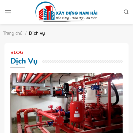
Skip
to
content
Trang chủ
/
Dịch vụ
BLOG
Dịch Vụ