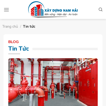
Skip
to
content
Trang chủ
/
Tin tức
BLOG
Tin Tức