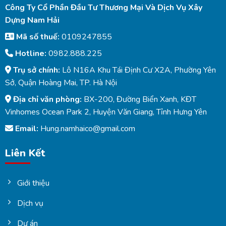
Công Ty Cổ Phần Đầu Tư Thương Mại Và Dịch Vụ Xây
Dựng Nam Hải
Mã số thuế:
0109247855
Hotline:
0982.888.225
Trụ sở chính:
Lô N16A Khu Tái Định Cư X2A, Phường Yên
Sở, Quận Hoàng Mai, TP. Hà Nội
Địa chỉ văn phòng:
BX-200, Đường Biển Xanh, KĐT
Vinhomes Ocean Park 2, Huyện Văn Giang, Tỉnh Hưng Yên
Email:
Hung.namhaico@gmail.com
Liên Kết
Giới thiệu
Dịch vụ
Dự án