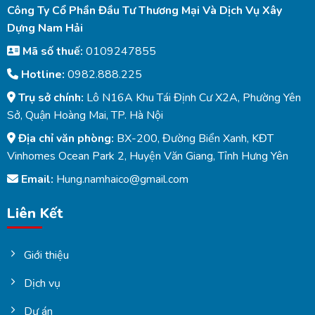
Công Ty Cổ Phần Đầu Tư Thương Mại Và Dịch Vụ Xây
Dựng Nam Hải
Mã số thuế:
0109247855
Hotline:
0982.888.225
Trụ sở chính:
Lô N16A Khu Tái Định Cư X2A, Phường Yên
Sở, Quận Hoàng Mai, TP. Hà Nội
Địa chỉ văn phòng:
BX-200, Đường Biển Xanh, KĐT
Vinhomes Ocean Park 2, Huyện Văn Giang, Tỉnh Hưng Yên
Email:
Hung.namhaico@gmail.com
Liên Kết
Giới thiệu
Dịch vụ
Dự án